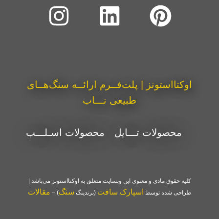
اوکتااستونز | پلت‌فــرم ارائــه سنگ‌هــای
طبیعی نـــاب
محصولات تـــایل
محصولات اسـلـــب
کلیه حقوق مادی و معنوی این وبسایت متعلق به اوکتااستونز می‌باشد |
اسپارک سافت
سنگ
مقالات
طراحی شده توسط
(برندینگ
) –