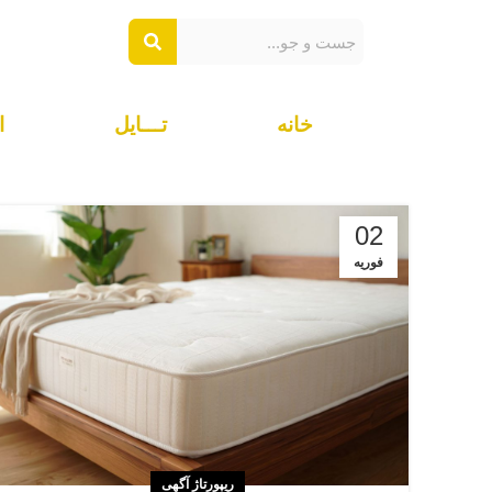
خانه
تـــایل
ا
02
فوریه
ریپورتاژ آگهی