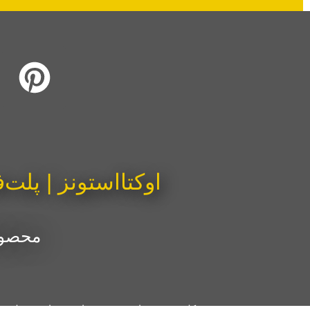
اوکتااستونز | پلت‌
محصولا
کلیه حقوق مادی و معنوی این وبسایت متعلق ب