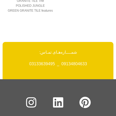
GRANITE TILE The
POLISHED JUNGLE
GREEN GRANITE TILE features
a dark green color with hues
close to black, along
شمــــاره‌هـای تمـاس:
09134804633 _ 03133639495