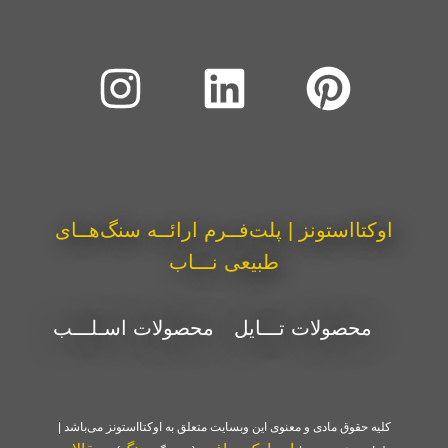
اوکتااستونز | پلت‌فــرم ارائــه سنگ‌هــای
طبیعی نـــاب
محصولات تـــایل
محصولات اسـلـــب
کلیه حقوق مادی و معنوی این وبسایت متعلق به اوکتااستونز می‌باشد |